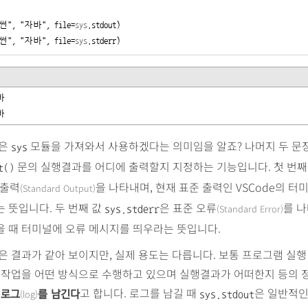
썬"
, 
"자바"
, file=
sys
.stdout)

썬"
, 
"자바"
, file=
sys
.stderr)


바
장은
모듈을 가져와서 사용하겠다는 의미임을 알죠? 나머지 두 문
sys
문의 실행결과를 어디에 출력할지 지정하는 기능입니다. 첫 번째
t()
 출력
을 나타내며, 현재 표준 출력인 VSCode의 터
(Standard Output)
 뜻입니다. 두 번째 값
은 표준 오류
를 나
(Standard
Error)
sys.stderr
을 때 터미널에 오류 메시지를 띄우라는 뜻입니다.
은 결과가 같아 보이지만, 실제 용도는 다릅니다. 보통 프로그램 실
떤 작업을 어떤 방식으로 수행하고 있으며 실행결과가 어떠한지 등의 
를
고 합니다. 로그를 남길 때
은 일반적인
(log)
로그
를 남긴다
sys.stdout