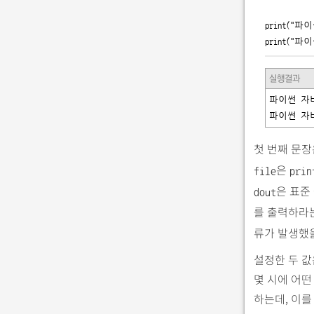
print(
"파이
print(
"파이
실행결과
파이썬 자바
파이썬 자
첫 번째 문
은
file
prin
은 표준
dout
를 출력하라는
류가 발생했
설정한 두 값
몇 시에 어
하는데, 이