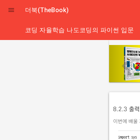

더북(TheBook)
코딩 자율학습 나도코딩의 파이썬 입문
p
r
e
v
i
o
u
8.2.3
출력 
s
이번에 배울
import
 sys
