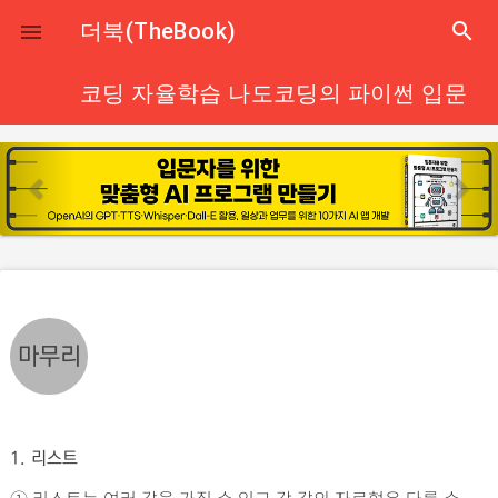
close
더북(TheBook)
search

코딩 자율학습 나도코딩의 파이썬 입문
p
n
r
e
e
x
v
t
i
o
u
마무리
s
1. 리스트
① 리스트는 여러 값을 가질 수 있고 각 값의 자료형은 다를 수