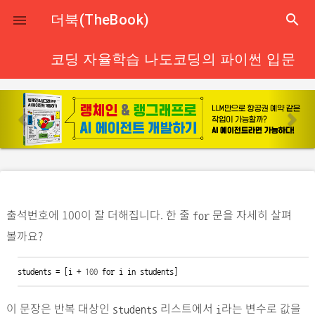
close
더북(TheBook)
search

코딩 자율학습 나도코딩의 파이썬 입문
p
n
r
e
e
x
v
t
i
o
출석번호에 100이 잘 더해집니다. 한 줄
문을 자세히 살펴
u
for
볼까요?
s
students = [i + 
100
for
 i 
in
 students]
이 문장은 반복 대상인
리스트에서
라는 변수로 값을
students
i