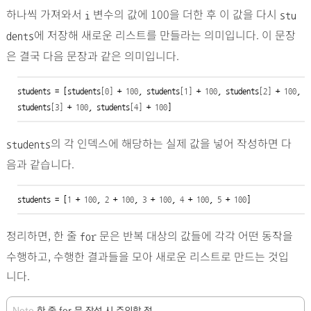
하나씩 가져와서
변수의 값에 100을 더한 후 이 값을 다시
i
stu
에 저장해 새로운 리스트를 만들라는 의미입니다. 이 문장
dents
은 결국 다음 문장과 같은 의미입니다.
students = [students
[0]
 + 
100
, students
[1]
 + 
100
, students
[2]
 + 
100
, 
students
[3]
 + 
100
, students
[4]
 + 
100
]
의 각 인덱스에 해당하는 실제 값을 넣어 작성하면 다
students
음과 같습니다.
students = [
1
 + 
100
, 
2
 + 
100
, 
3
 + 
100
, 
4
 + 
100
, 
5
 + 
100
]
정리하면, 한 줄
문은 반복 대상의 값들에 각각 어떤 동작을
for
수행하고, 수행한 결과들을 모아 새로운 리스트로 만드는 것입
니다.
Note
한 줄 for 문 작성 시 주의할 점