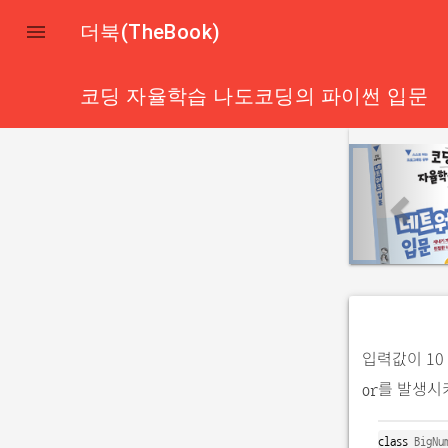

더북(TheBook)
코딩 자율학습 나도코딩의 파이썬 입문
p
r
e
v
i
o
u
s
입력값이 1
를 발생시
or
class
BigNu