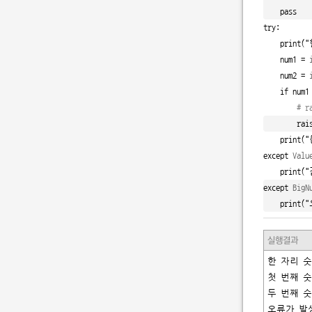
pass
try
:

    print(
    num1 = 
    num2 = 
if
 num1
# r
rai
    print(
"
except
Valu
    print(
except
BigN
    print(
실행결과
한 자리 숫
첫 번째 숫
두 번째 숫
오류가 발