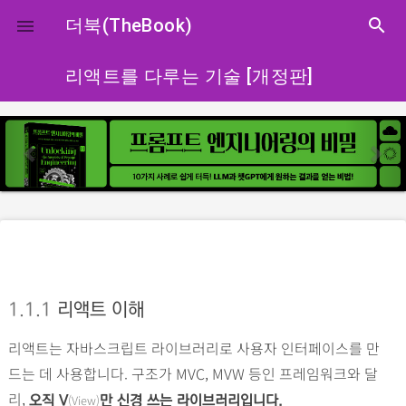
close
더북(TheBook)
search

리액트를 다루는 기술 [개정판]
p
n
r
e
e
x
v
t
i
o
u
s
1.1.1
리액트 이해
리액트는 자바스크립트 라이브러리로 사용자 인터페이스를 만
드는 데 사용합니다. 구조가 MVC, MVW 등인 프레임워크와 달
리,
(View)
오직 V
만 신경 쓰는 라이브러리입니다.