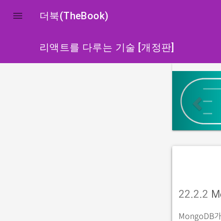

더북(TheBook)
리액트를 다루는 기술 [개정판]
p
r
e
v
i
o
u
s
22.2.2
M
MongoD