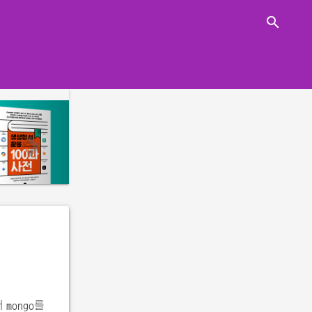
close
search
n
e
x
t
서
를
mongo