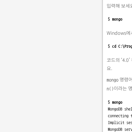
입력해 보세요
$ 
mongo
Windows
$ 
cd C:\Pro
코드의 ‘4.
요.
명령어
mongo
이라는 명
n()
$ 
mongo
MongoDB shel
connecting 
Implicit se
MongoDB serv