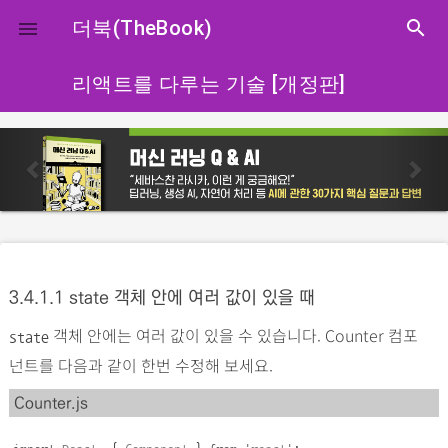
close
더북(TheBook)
search

리액트를 다루는 기술 [개정판]
p
n
r
e
e
x
v
t
i
o
3.4.1.1 state 객체 안에 여러 값이 있을 때
u
객체 안에는 여러 값이 있을 수 있습니다. Counter 컴포
s
state
넌트를 다음과 같이 한번 수정해 보세요.
Counter.js