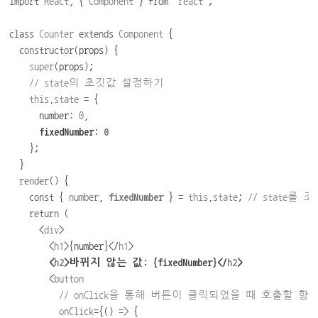
import
React
,
{
Component
}
from
'
react
'
;
class
Counter
extends
Component
 {
constructor
(props) {
super
(props);
// state
의
초깃값
설정하기
this
.
state
=
 {
      number
:
0
,
      fixedNumber
:
0
    };
  }
render
() {
const
 { 
number
, 
fixedNumber
} 
=
this
.
state
; 
// state
를
조
return
 (
      <
div
>
        <
h1
>
{
number
}
</
h1
>
        <
h2
>
바뀌지
않는
값
: 
{
fixedNumber
}
</
h2
>
        <
button
// onClick
을
통해
버튼이
클릭되었을
때
호출할
함
onClick
={() 
=>
 {