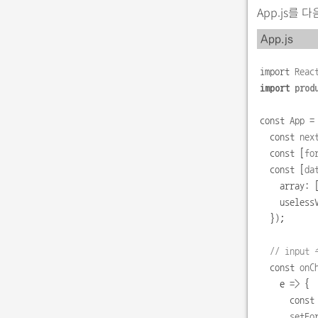
App.js를 
App.js
import
Reac
import
prod
const
App
=
const
nex
const
[
fo
const
[
da
    array
:
    useless
});
// input 
const
onC
e
=>
{
const
setFo