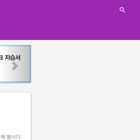
close
search
n
e
x
t
트해 봅시다.