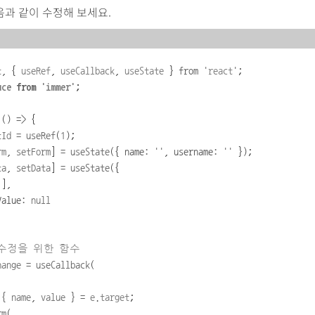
다음과 같이 수정해 보세요.
t
,
{
useRef
,
useCallback
,
useState
}
from
'
react
'
;
uce
from
'
immer
'
;
()
=>
{
tId
=
useRef
(
1
);
rm
, 
setForm
] 
=
useState
({
 name
:
''
,
 username
:
''
});
ta
, 
setData
] 
=
useState
({
[],
Value
:
null
수정을
위한
함수
hange
=
useCallback
(
 { 
name
,
value
 } 
=
e
.
target
;
rm
(