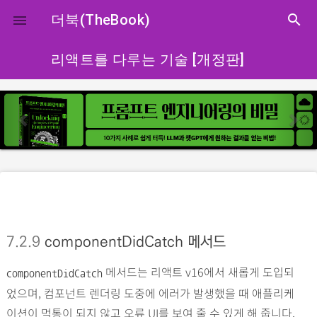
close
더북(TheBook)
search

리액트를 다루는 기술 [개정판]
p
n
r
e
e
x
v
t
i
o
u
s
7.2.9
componentDidCatch 메서드
메서드는 리액트 v16에서 새롭게 도입되
componentDidCatch
었으며, 컴포넌트 렌더링 도중에 에러가 발생했을 때 애플리케
이션이 먹통이 되지 않고 오류 UI를 보여 줄 수 있게 해 줍니다.