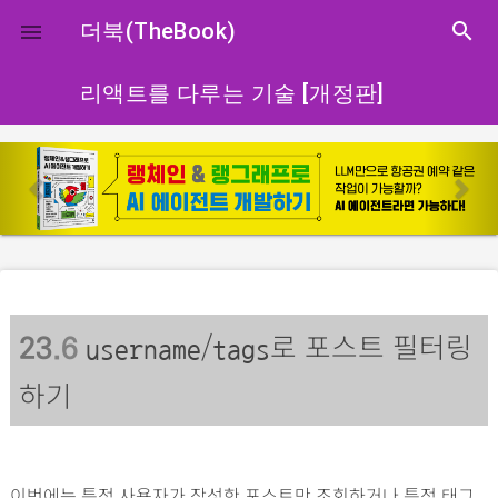
close
더북(TheBook)
search

리액트를 다루는 기술 [개정판]
p
n
r
e
e
x
v
t
i
o
/
로 포스트 필터링
u
23
.6
username
tags
s
하기
이번에는 특정 사용자가 작성한 포스트만 조회하거나 특정 태그