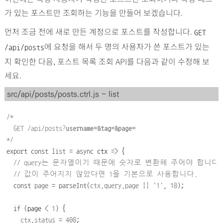
가 있는 포스트만 조회하는 기능을 만들어 보겠습니다.
먼저 조금 전에 새로 만든 계정으로 포스트를 작성합니다.
GET
에 요청을 해서 두 명의 사용자가 쓴 포스트가 있는
/api/posts
지 확인한 다음, 포스트 목록 조회 API를 다음과 같이 수정해 보
세요.
src/api/posts/posts.ctrl.js - list
/*
  GET /api/posts?
username=&tag=&page=
*/
export
const
list
=
async
ctx
=>
{
// query는 문자열이기 때문에 숫자로 변환해 주어야 합니다.
// 값이 주어지지 않았다면 1을 기본으로 사용합니다.
const
page
=
parseInt
(
ctx
.
query
.
page
||
'
1
'
,
10
);
if
(page
<
1
)
{
ctx
.
status
=
400
;