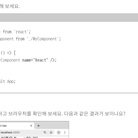
해 보세요.
t
from
'
react
'
;
mponent
from
'
./MyComponent
'
;
()
=>
{
yComponent
name
=
"
React
"
/>;
ult
App
;
하고 브라우저를 확인해 보세요. 다음과 같은 결과가 보이나요?