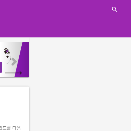
close
search
n
e
x
t
 코드를 다음