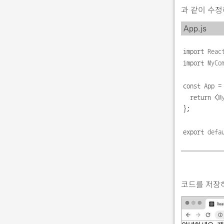
과 같이 수정
App.js
import
Reac
import
MyCo
const
App
=
return
<
M
};
export
defa
코드를 저장