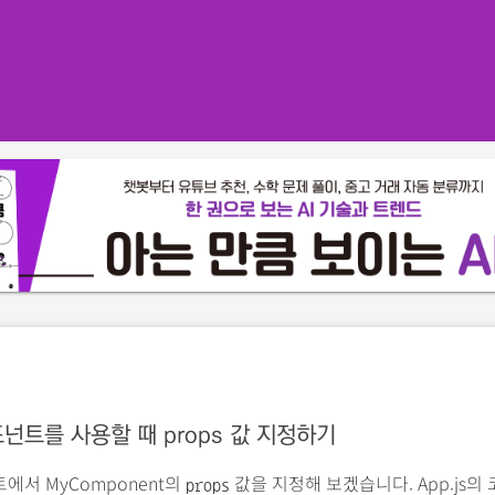
넌트를 사용할 때 props 값 지정하기
트에서 MyComponent의
값을 지정해 보겠습니다. App.js의
props