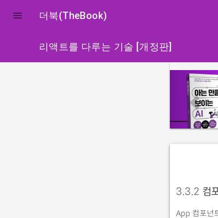

더북(TheBook)
리액트를 다루는 기술 [개정판]
p
r
e
v
i
o
u
s
3.3.2
컴포
App 컴포넌