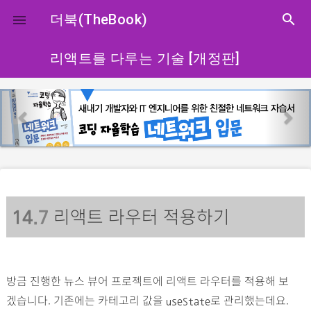
close
더북(TheBook)
search

리액트를 다루는 기술 [개정판]
p
n
r
e
e
x
v
t
i
o
리액트 라우터 적용하기
u
14
.7
s
방금 진행한 뉴스 뷰어 프로젝트에 리액트 라우터를 적용해 보
겠습니다. 기존에는 카테고리 값을
로 관리했는데요.
useState