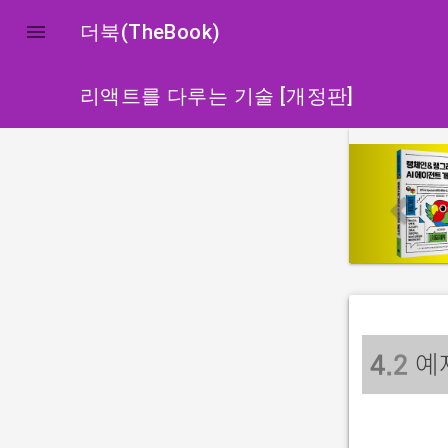

더북(TheBook)
리액트를 다루는 기술 [개정판]
p
r
e
v
i
o
u
s
예
4
.2