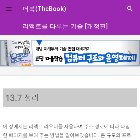
close
더북(TheBook)
search

리액트를 다루는 기술 [개정판]
p
n
r
e
e
x
v
t
i
o
정리
u
13
.7
s
이 장에서는 리액트 라우터를 사용하여 주소 경로에 따라 다양
한 페이지를 보여 주는 방법을 알아보았습니다. 큰 규모의 프로