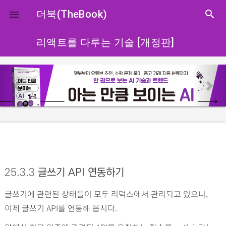
close
더북(TheBook)
search

리액트를 다루는 기술 [개정판]
p
n
r
e
e
x
v
t
i
o
u
s
25.3.3
글쓰기 API 연동하기
글쓰기에 관련된 상태들이 모두 리덕스에서 관리되고 있으니,
이제 글쓰기 API를 연동해 봅시다.