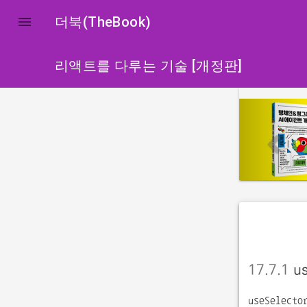

더북(TheBook)
리액트를 다루는 기술 [개정판]
p
r
e
v
i
o
u
s
17.7.1
us
useSelecto