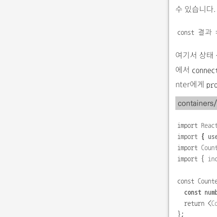
수 있습니다
const
결과
여기서 상태
에서
connec
nter에게
pr
containers
import
Reac
import
{
us
import
Coun
import
{
in
const
Count
const
num
return
<
C
};