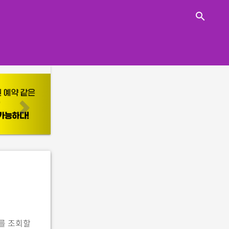
close
search
n
e
x
t
를 조회할