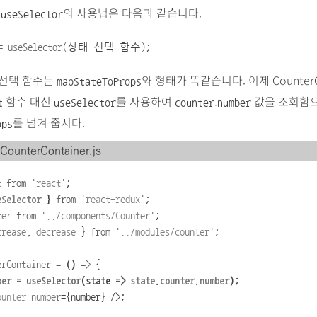
.
의 사용법은 다음과 같습니다.
useSelector
=
useSelector
(
상태
선택
함수
);
 선택 함수는
와 형태가 똑같습니다. 이제 CounterCo
mapStateToProps
함수 대신
를 사용하여
.
값을 조회함으
t
useSelector
counter
number
를 넘겨 줍시다.
ops
/CounterContainer.js
t
from
'
react
'
;
eSelector
}
from
'
react-redux
'
;
ter
from
'
../components/Counter
'
;
crease
,
decrease
}
from
'
../modules/counter
'
;
erContainer
=
()
=>
{
ber
=
useSelector
(state
=>
state
.
counter
.
number
);
ounter
number
={number} />;