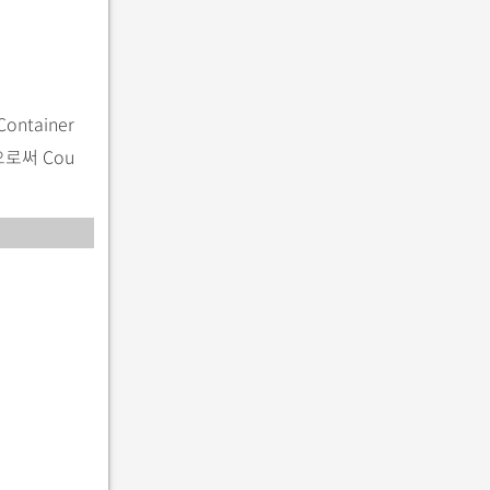
ntainer
로써 Cou