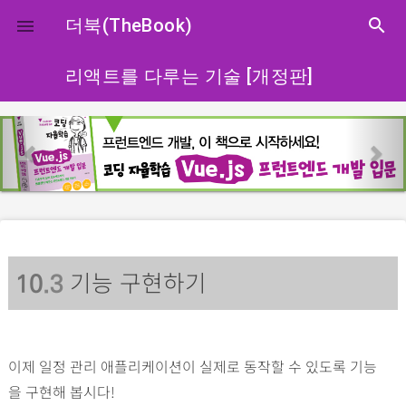
close
더북(TheBook)
search

리액트를 다루는 기술 [개정판]
p
n
r
e
e
x
v
t
i
o
기능 구현하기
u
10
.3
s
이제 일정 관리 애플리케이션이 실제로 동작할 수 있도록 기능
을 구현해 봅시다!