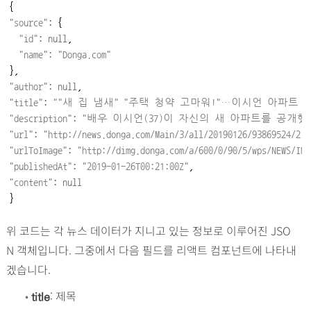
"
source
"
: 
{

"
id
"
:
null
,

"
name
"
:
"
Donga.com
"
"
author
"
: 
null
"
title
"
: 
""
새
집
냄새
"
"
주택
청약
고마워
!
"
…
이시언
아파트
"
description
"
: 
"
배우
이시언
(37)
이
자신의
새
아파트를
공개했
"
url
"
: 
"
http://news.donga.com/Main/3/all/20190126/93869524/2
"
"
urlToImage
"
: 
"
http://dimg.donga.com/a/600/0/90/5/wps/NEWS/IMA
"
publishedAt
"
: 
"
2019-01-26T00:21:00Z
"
"
content
"
: 
null
}
위 코드는 각 뉴스 데이터가 지니고 있는 정보로 이루어진 JSO
N 객체입니다. 그중에서 다음 필드를 리액트 컴포넌트에 나타내
겠습니다.
•
: 제목
title