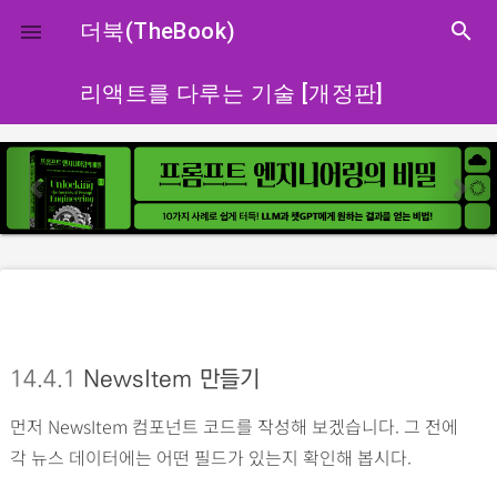
close
더북(TheBook)
search

리액트를 다루는 기술 [개정판]
p
n
r
e
e
x
v
t
i
o
u
s
14.4.1
NewsItem 만들기
먼저 NewsItem 컴포넌트 코드를 작성해 보겠습니다. 그 전에
각 뉴스 데이터에는 어떤 필드가 있는지 확인해 봅시다.