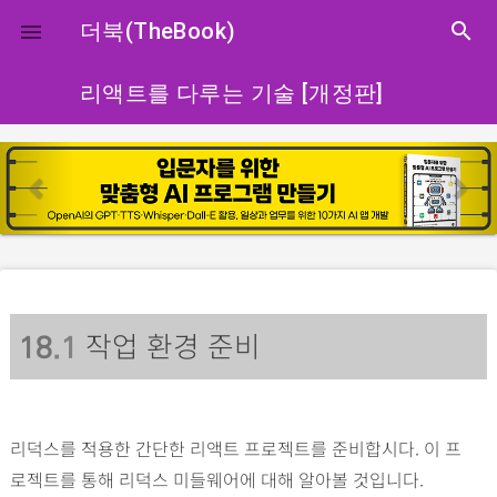
close
더북(TheBook)
search

리액트를 다루는 기술 [개정판]
p
n
r
e
e
x
v
t
i
o
작업 환경 준비
u
18
.1
s
리덕스를 적용한 간단한 리액트 프로젝트를 준비합시다. 이 프
로젝트를 통해 리덕스 미들웨어에 대해 알아볼 것입니다.