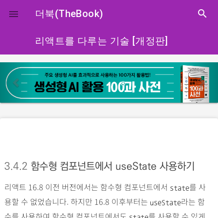
close
더북(TheBook)
search

리액트를 다루는 기술 [개정판]
p
n
r
e
e
x
v
t
i
o
u
s
3.4.2
함수형 컴포넌트에서 useState 사용하기
리액트 16.8 이전 버전에서는 함수형 컴포넌트에서
를 사
state
용할 수 없었습니다. 하지만 16.8 이후부터는
라는 함
useState
수를 사용하여 함수형 컴포넌트에서도
를 사용할 수 있게
state