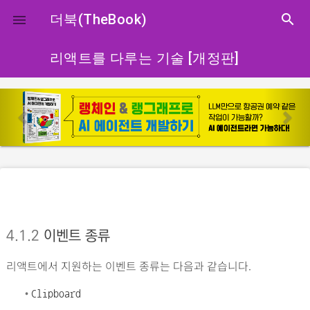
close
더북(TheBook)
search

리액트를 다루는 기술 [개정판]
p
n
r
e
e
x
v
t
i
o
u
s
4.1.2
이벤트 종류
리액트에서 지원하는 이벤트 종류는 다음과 같습니다.
•
Clipboard