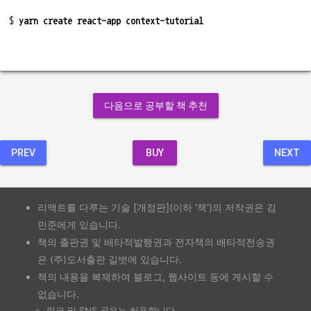
$ 
yarn create react-app context-tutorial
다음으로 공부할 책 추천
PREV
BUY
NEXT
리액트를 다루는 기술 [개정판](이하 '책')의 저작권은 김
민준에게 있습니다.
책의 출판권 및 배타적발행권과 전자책의 배타적전송권
은 (주)도서출판 길벗에 있습니다.
책의 내용을 복제하여 블로그, 웹사이트 등에 게시할 수
없습니다.
링크 및 SNS 공유는 허용합니다.