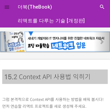
close
더북(TheBook)
search

리액트를 다루는 기술 [개정판]
p
n
r
e
e
x
v
t
i
o
Context API 사용법 익히기
u
15
.2
s
그럼 본격적으로 Context API를 사용하는 방법을 배워 봅시다!
먼저 연습할 리액트 프로젝트를 새로 생성해 주세요.