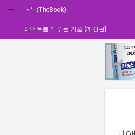

더북(TheBook)
리액트를 다루는 기술 [개정판]
p
r
e
v
i
o
u
s
13