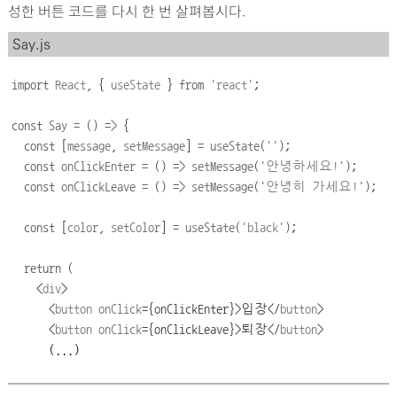
성한 버튼 코드를 다시 한 번 살펴봅시다.
Say.js
import
React
,
{
useState
}
from
'
react
'
;
const
Say
=
()
=>
{
const
[
message
, 
setMessage
] 
=
useState
(
''
);
const
onClickEnter
=
()
=>
setMessage
(
'
안녕하세요
!
'
);
const
onClickLeave
=
()
=>
setMessage
(
'
안녕히
가세요
!
'
);
const
[
color
, 
setColor
] 
=
useState
(
'
black
'
);
return
(
<
div
>
      <
button
onClick
={onClickEnter}>
입장
</
button
>
      <
button
onClick
={onClickLeave}>
퇴장
</
button
>
      (...)