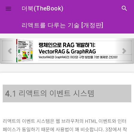
close
더북(TheBook)
search

리액트를 다루는 기술 [개정판]
p
n
r
e
e
x
v
t
i
o
리액트의 이벤트 시스템
u
4
.1
s
리액트의 이벤트 시스템은 웹 브라우저의 HTML 이벤트와 인터
페이스가 동일하기 때문에 사용법이 꽤 비슷합니다. 3장에서 작