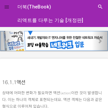
close
더북(TheBook)
search

리액트를 다루는 기술 [개정판]
p
n
r
e
e
x
v
t
i
o
u
s
16.1.1
액션
상태에 어떠한 변화가 필요하면 액션
이란 것이 발생합니
(action)
다. 이는 하나의 객체로 표현되는데요. 액션 객체는 다음과 같은
형식으로 이루어져 있습니다.