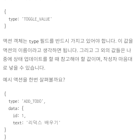
{
  type: 
'TOGGLE_VALUE
'
}
액션 객체는
필드를 반드시 가지고 있어야 합니다. 이 값을
type
액션의 이름이라고 생각하면 됩니다. 그리고 그 외의 값들은 나
중에 상태 업데이트를 할 때 참고해야 할 값이며, 작성자 마음대
로 넣을 수 있습니다.
예시 액션을 한번 살펴볼까요?
{
  type: 
'
ADD_TODO
'
,
  data: 
{
    id: 
1
,
    text: 
'
리덕스
배우기
'
}
}