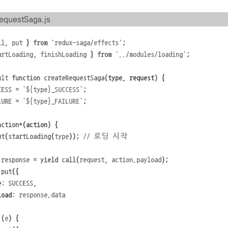
RequestSaga.js
ll
,
put
}
from
'
redux-saga/effects
'
;
artLoading
,
finishLoading
}
from
'
../modules/loading
'
;
ult
function
createRequestSaga
(type,
request)
{
CESS
=
`
${
type
}
_SUCCESS`
;
LURE
=
`
${
type
}
_FAILURE`
;
nction*
(action)
{
ut
(
startLoading
(
type
));
// 
로딩
시작
response
=
yield
call
(
request
,
action
.
payload
);
put
({
e
:
SUCCESS
,
load
:
response
.
data
(
e
)
{