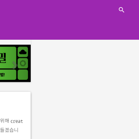
close
search
n
e
x
t
 위해
creat
만들겠습니