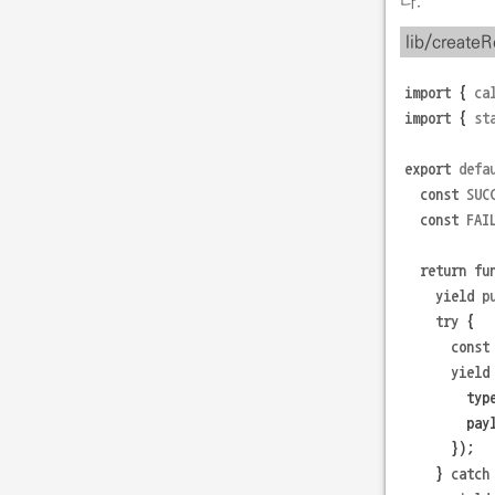
lib/create
import
{
ca
import
{
st
export
defa
const
SUC
const
FAI
return
fu
yield
p
try
{
const
yield
        typ
        pay
});
}
catch