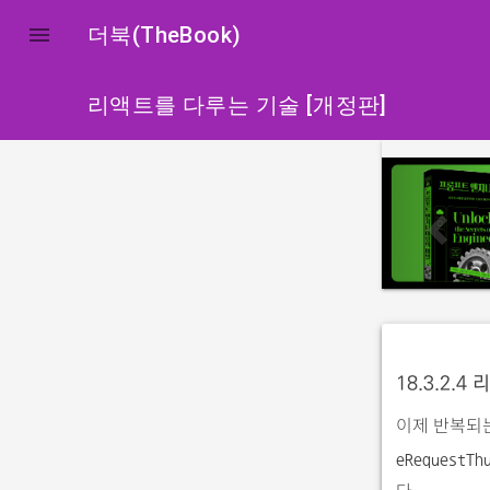

더북(TheBook)
리액트를 다루는 기술 [개정판]
p
r
e
v
i
o
u
18.3.2.4
s
이제 반복되
eRequestTh
다.