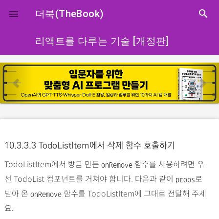
close
더북(TheBook)
search

리액트를 다루는 기술 [개정판]
p
n
r
e
e
x
v
t
i
o
10.3.3.3 TodoListItem에서 삭제 함수 호출하기
u
TodoListItem에서 방금 만든
함수를 사용하려면 우
s
onRemove
선 TodoList 컴포넌트를 거쳐야 합니다. 다음과 같이
로
props
받아 온
함수를 TodoListItem에 그대로 전달해 주세
onRemove
요.