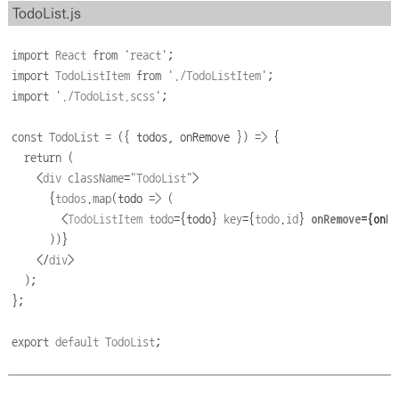
TodoList.js
import
React
from
'
react
'
;
import
TodoListItem
from
'
./TodoListItem
'
;
import
'
./TodoList.scss
'
;
const
TodoList
=
(
{ 
todos,
onRemove
 }
)
=>
{
return
(
<
div
className
=
"
TodoList
"
>
      {
todos
.
map
(todo 
=>
 (
        <
TodoListItem
todo
={todo} 
key
={
todo
.
id
} 
onRemove
={onRe
      ))}
    </
div
>
);
};
export
default
TodoList
;