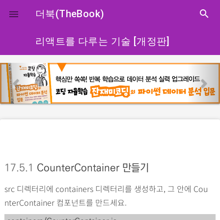
close
더북(TheBook)
search

리액트를 다루는 기술 [개정판]
p
n
r
e
e
x
v
t
i
o
u
s
17.5.1
CounterContainer 만들기
src 디렉터리에 containers 디렉터리를 생성하고, 그 안에 Cou
nterContainer 컴포넌트를 만드세요.