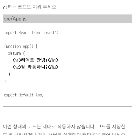
하는 코드도 지워 주세요.
rt
src/App.js
import
React
from
'
react
'
;
function
App
()
{
return
(
    <
h1
>
리액트
안녕
!</
h1
>
    <
h2
>
잘
작동하니
?</
h2
>
)
}
export
default
App
;
이런 형태의 코드는 제대로 작동하지 않습니다. 코드를 저장한
후 웹 브라우저나 개발 서버를 실행했던 터미널을 열어 보세요.