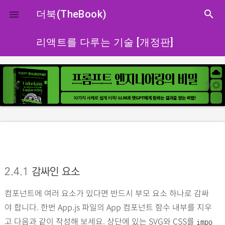
close
더북(TheBook)
search

리액트를 다루는 기술 [개정판]
p
n
r
e
e
x
v
t
i
o
u
s
2.4.1
감싸인 요소
컴포넌트에 여러 요소가 있다면 반드시 부모 요소 하나로 감싸
야 합니다. 한번 App.js 파일의 App 컴포넌트 함수 내부를 지우
고 다음과 같이 작성해 보세요. 상단에 있는 SVG와 CSS를
impo