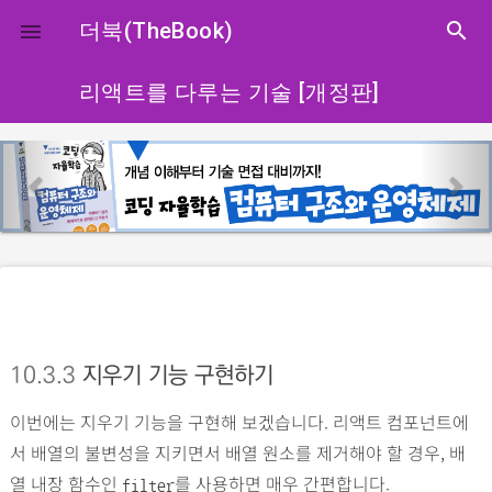
close
더북(TheBook)
search

리액트를 다루는 기술 [개정판]
p
n
r
e
e
x
v
t
i
o
u
s
10.3.3
지우기 기능 구현하기
이번에는 지우기 기능을 구현해 보겠습니다. 리액트 컴포넌트에
서 배열의 불변성을 지키면서 배열 원소를 제거해야 할 경우, 배
열 내장 함수인
를 사용하면 매우 간편합니다.
filter