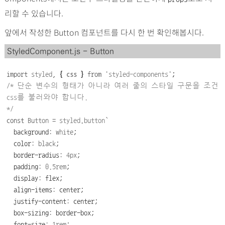
리할 수 있습니다.
앞에서 작성한 Button 컴포넌트를 다시 한 번 확인해봅시다.
StyledComponent.js - Button
import
styled
,
{
css
}
from
'
styled-components
'
;
/* 
단순
변수의
형태가
아니라
여러
줄의
스타일
구문을
조건
css
를
불러와야
합니다
. 
*/
const
Button
=
styled
.
button
`
background
:
white
;
color
:
black
;
border-radius
:
4px
;
padding
:
0.5rem
;
display
:
flex
;
align-items
:
center
;
justify-content
:
center
;
box-sizing
:
border-box
;
font-size
:
1rem
;