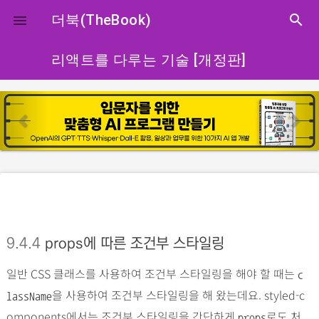
close
더북(TheBook)
search

리액트를 다루는 기술 [개정판]
p
n
r
e
e
x
v
t
i
o
u
s
9.4.4
props에 따른 조건부 스타일링
일반 CSS 클래스를 사용하여 조건부 스타일링을 해야 할 때는
c
을 사용하여 조건부 스타일링을 해 왔는데요. styled-c
lassName
omponents에서는 조건부 스타일링을 간단하게
로도 처
props