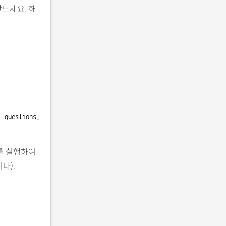
만드세요. 해
 questions, which may have security implications.

어를 실행하여
다).