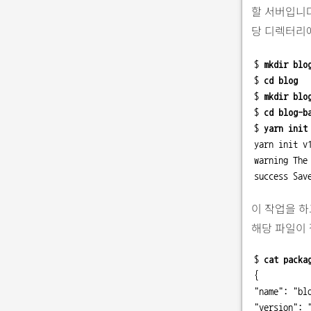
할 서버입니다.
당 디렉터리
$ 
mkdir blo
$ 
cd blog
$ 
mkdir blo
$ 
cd blog-b
$ 
yarn init
yarn init v1
warning The
success Sav
이 작업을 하
해당 파일이 
$ 
cat packa
{

"name": "blo
"version": "