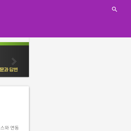
close
search
n
e
x
t
비스와 연동