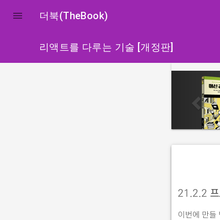

더북(TheBook)
리액트를 다루는 기술 [개정판]
p
r
e
v
i
o
u
s
21.2.2
프
이번에 만들