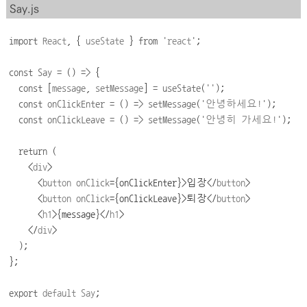
Say.js
import
React
,
{
useState
}
from
'
react
'
;
const
Say
=
()
=>
{
const
[
message
, 
setMessage
] 
=
useState
(
''
);
const
onClickEnter
=
()
=>
setMessage
(
'
안녕하세요
!'
);
const
onClickLeave
=
()
=>
setMessage
(
'
안녕히
가세요
!'
);
return
(
<
div
>
      <
button
onClick
={onClickEnter}>
입장
</
button
>
      <
button
onClick
={onClickLeave}>
퇴장
</
button
>
      <
h1
>
{
message
}
</
h1
>
    </
div
>
);
};
export
default
Say
;