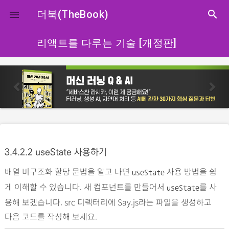
close
더북(TheBook)
search

리액트를 다루는 기술 [개정판]
p
n
r
e
e
x
v
t
i
o
3.4.2.2 useState 사용하기
u
배열 비구조화 할당 문법을 알고 나면
사용 방법을 쉽
s
useState
게 이해할 수 있습니다. 새 컴포넌트를 만들어서
를 사
useState
용해 보겠습니다. src 디렉터리에 Say.js라는 파일을 생성하고
다음 코드를 작성해 보세요.