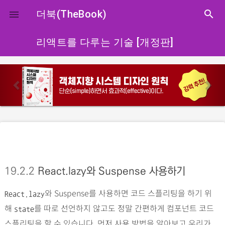
close
더북(TheBook)
search

리액트를 다루는 기술 [개정판]
p
n
r
e
e
x
v
t
i
o
u
s
19.2.2
React.lazy와 Suspense 사용하기
와 Suspense를 사용하면 코드 스플리팅을 하기 위
React.lazy
해
를 따로 선언하지 않고도 정말 간편하게 컴포넌트 코드
state
스플리팅을 할 수 있습니다. 먼저 사용 방법을 알아보고 우리가