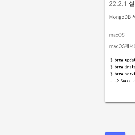
22.2.1
설
MongoDB
macOS
macOS에서
$ 
brew upda
$ 
brew inst
$ 
brew serv
= => Succes