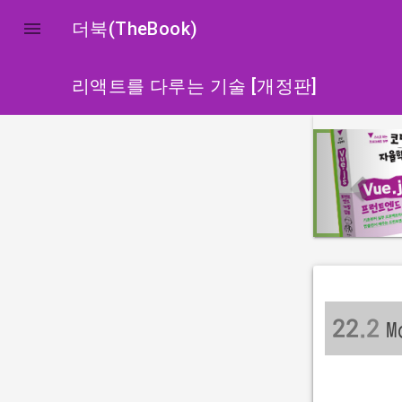

더북(TheBook)
리액트를 다루는 기술 [개정판]
p
r
e
v
i
o
u
s
22
.2
M