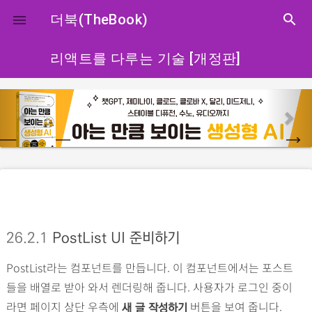
close
더북(TheBook)
search

리액트를 다루는 기술 [개정판]
p
n
r
e
e
x
v
t
i
o
u
s
26.2.1
PostList UI 준비하기
PostList라는 컴포넌트를 만듭니다. 이 컴포넌트에서는 포스트
들을 배열로 받아 와서 렌더링해 줍니다. 사용자가 로그인 중이
라면 페이지 상단 우측에
버튼을 보여 줍니다.
새 글 작성하기