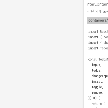
nterCont
간단하게 쓰
containers
import
Reac
import
{
co
import
{
ch
import
Todo
const
Todos
input,
todos,
changeInp
insert,
toggle,
remove,
}
)
=>
{
return
(