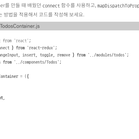
ainer를 만들 때 배웠던
함수를 사용하고,
connect
mapDispatchToPro
는 방법을 적용해서 코드를 작성해 보세요.
/TodosContainer.js
t
from
'
react
'
;
nnect
}
from
'
react-redux
'
;
angeInput
,
insert
,
toggle
,
remove
}
from
'
../modules/todos
'
;
s
from
'
../components/Todos
'
;
Container
=
(
{
ut,