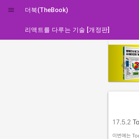

더북(TheBook)
리액트를 다루는 기술 [개정판]
p
r
e
v
i
o
u
s
17.5.2
To
이번에는 Tod