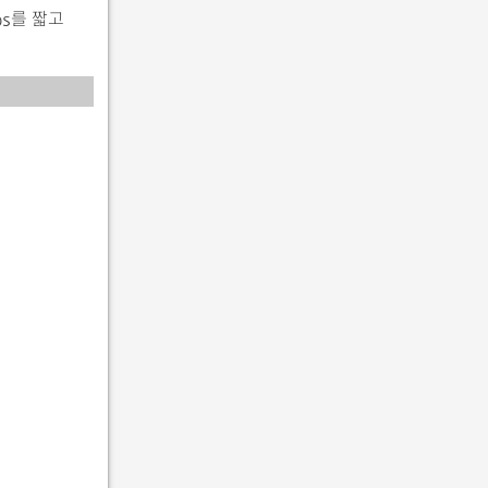
를 짧고
ps