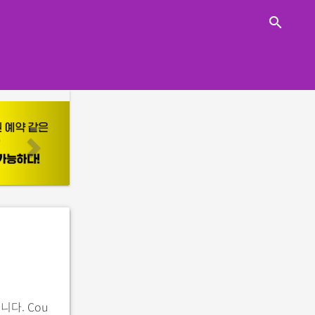
close
search
n
e
x
t
니다. Cou