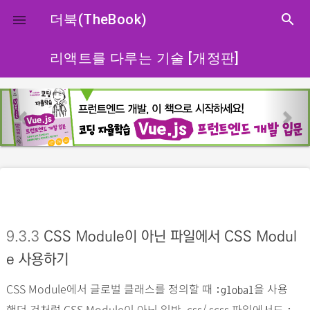
close
더북(TheBook)
search

리액트를 다루는 기술 [개정판]
p
n
r
e
e
x
v
t
i
o
u
s
9.3.3
CSS Module이 아닌 파일에서 CSS Modul
e 사용하기
CSS Module에서 글로벌 클래스를 정의할 때
을 사용
:global
했던 것처럼 CSS Module이 아닌 일반 .css/.scss 파일에서도