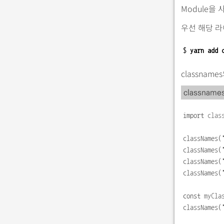
Module을
우선 해당 
$ 
yarn add 
classna
classnam
import
clas
classNames
(
classNames
(
classNames
(
classNames
(
const
myCla
classNames
(