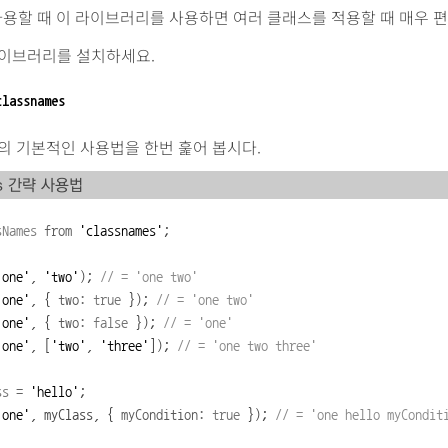
 사용할 때 이 라이브러리를 사용하면 여러 클래스를 적용할 때 매우 
라이브러리를 설치하세요.
classnames
mes의 기본적인 사용법을 한번 훑어 봅시다.
es 간략 사용법
sNames
from
 'classnames'
;
'one'
,
 'two'
);
// = 
'
one two
'
'one'
,
{
 two
:
true
});
// = 
'
one two
'
'one'
,
{
 two
:
false
});
// = 
'
one
'
'one'
,
[
'two'
,
 'three'
]);
// = 
'
one two three
'
ss
=
 'hello'
;
'one'
,
myClass,
{
 myCondition
:
true
});
// = 
'
one hello myCondit