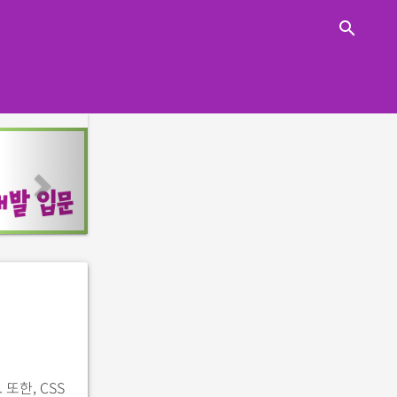
close
search
n
e
x
t
또한, CSS