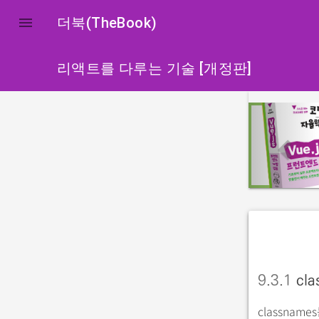

더북(TheBook)
리액트를 다루는 기술 [개정판]
p
r
e
v
i
o
u
s
9.3.1
cla
classna