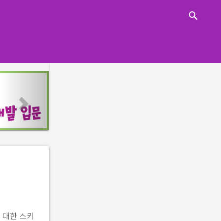
close
search
n
e
x
t
 대한 스키