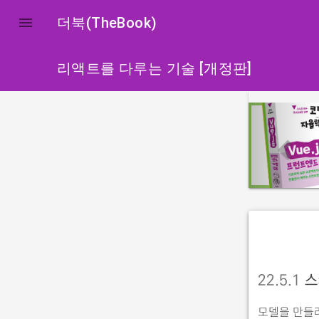

더북(TheBook)
리액트를 다루는 기술 [개정판]
p
r
e
v
i
o
u
s
22.5.1
스
모델을 만들