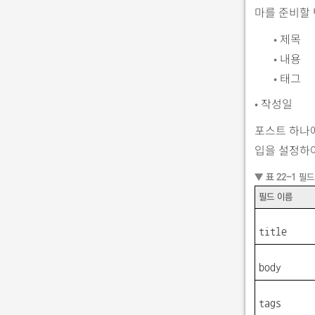
마를 준비할 
•
제목
•
내용
•
태그
•
작성일
포스트 하나에
입을 설정하
▼ 표 22-1
필드
필드 이름
title
body
tags