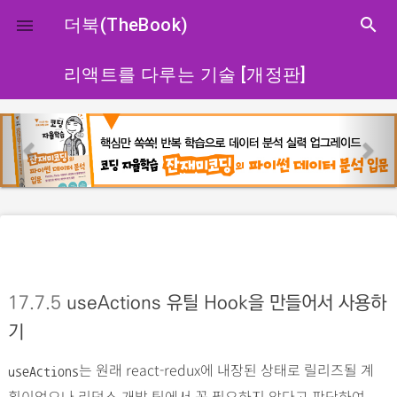
close
더북(TheBook)
search

리액트를 다루는 기술 [개정판]
p
n
r
e
e
x
v
t
i
o
u
s
17.7.5
useActions 유틸 Hook을 만들어서 사용하
기
는 원래 react-redux에 내장된 상태로 릴리즈될 계
useActions
획이었으나 리덕스 개발 팀에서 꼭 필요하지 않다고 판단하여