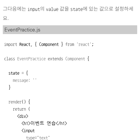
그다음에는
의
값을
에 있는 값으로 설정하세
input
value
state
요.
EventPractice.js
import
 React, { Component } 
from
'
react
'
;

class
 EventPractice 
extends
Component
 {

  state 
=
    message
:
''
  }

render
() {

return
 (

      <div>

        <h1>이벤트 연습</h1>

        <input

type
=
"
text
"