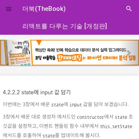
close
더북(TheBook)
search

리액트를 다루는 기술 [개정판]
p
n
r
e
e
x
v
t
i
o
4.2.2.2 state에 input 값 담기
u
이번에는 3장에서 배운
에
값을 담아 보겠습니다.
s
state
input
3장에서 배운 대로 생성자 메서드인
에서
초
constructor
state
깃값을 설정하고, 이벤트 핸들링 함수 내부에서
this.setState
메서드를 호출하여
를 업데이트해 봅시다.
state