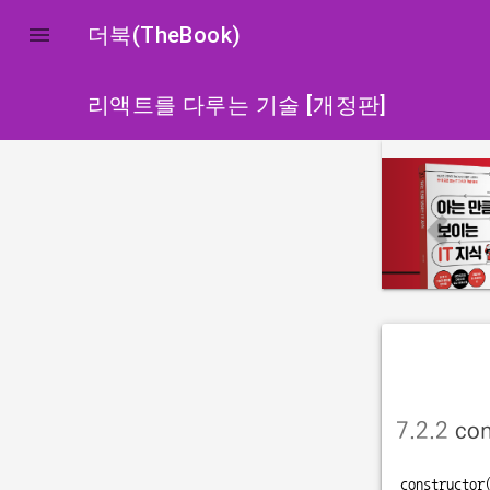

더북(TheBook)
리액트를 다루는 기술 [개정판]
p
r
e
v
i
o
u
s
7.2.2
con
constructor