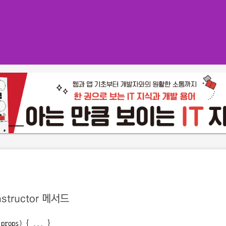
structor 메서드
(props) { ... }